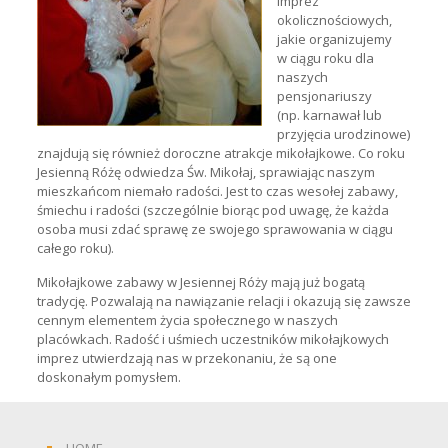
imprez
okolicznościowych,
jakie organizujemy
w ciągu roku dla
naszych
pensjonariuszy
(np. karnawał lub
przyjęcia urodzinowe)
znajdują się również doroczne atrakcje mikołajkowe. Co roku
Jesienną Różę odwiedza Św. Mikołaj, sprawiając naszym
mieszkańcom niemało radości. Jest to czas wesołej zabawy,
śmiechu i radości (szczególnie biorąc pod uwagę, że każda
osoba musi zdać sprawę ze swojego sprawowania w ciągu
całego roku).
Mikołajkowe zabawy w Jesiennej Róży mają już bogatą
tradycję. Pozwalają na nawiązanie relacji i okazują się zawsze
cennym elementem życia społecznego w naszych
placówkach. Radość i uśmiech uczestników mikołajkowych
imprez utwierdzają nas w przekonaniu, że są one
doskonałym pomysłem.